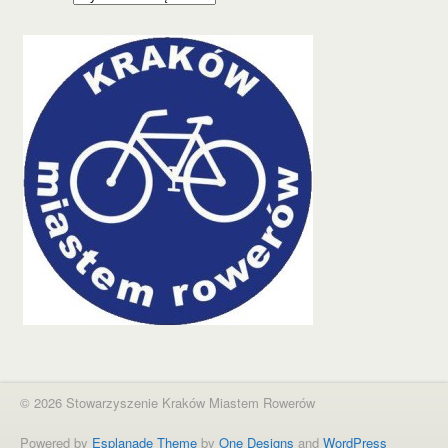
© 2026 Stowarzyszenie Kraków Miastem Rowerów
Powered by
Esplanade Theme
by
One Designs
and
WordPress