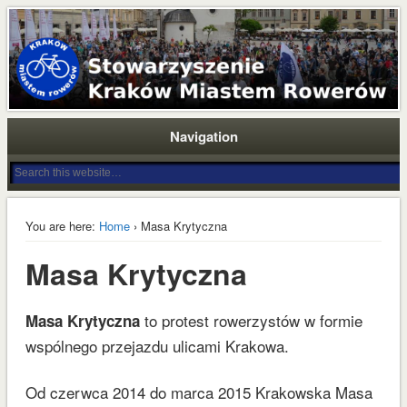
Stowarzyszenie Kraków Miastem Rowerów jest odpowiedzią społeczności
krakowskich rowerzystów na problemy komunikacyjne miasta, brak
Stowarzyszenie Kraków
zdecydowanych działań na rzecz budowania odpowiedniej infrastruktury oraz
promocji roweru. Nasza wizja Krakowa to zrównoważony i bezpieczny transport
Miastem Rowerów
oraz przestrzeń publiczna przyjazna dla mieszkańców, turystów i lokalnego
biznesu.
Navigation
You are here:
Home
› Masa Krytyczna
Masa Krytyczna
to protest rowerzystów w formie
Masa Krytyczna
wspólnego przejazdu ulicami Krakowa.
Od czerwca 2014 do marca 2015 Krakowska Masa