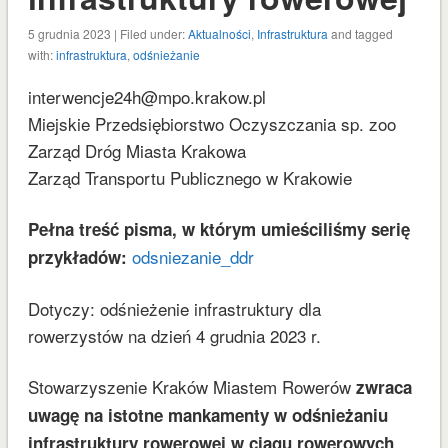
5 grudnia 2023 | Filed under:
Aktualności
,
Infrastruktura
and tagged
with:
infrastruktura
,
odśnieżanie
interwencje24h@mpo.krakow.pl
Miejskie Przedsiębiorstwo Oczyszczania sp. zoo
Zarząd Dróg Miasta Krakowa
Zarząd Transportu Publicznego w Krakowie
Pełna treść pisma, w którym umieściliśmy serię
odsniezanie_ddr
przykładów:
Dotyczy: odśnieżenie infrastruktury dla
rowerzystów na dzień 4 grudnia 2023 r.
Stowarzyszenie Kraków Miastem Rowerów
zwraca
uwagę na istotne mankamenty w odśnieżaniu
infrastruktury rowerowej w ciągu rowerowych