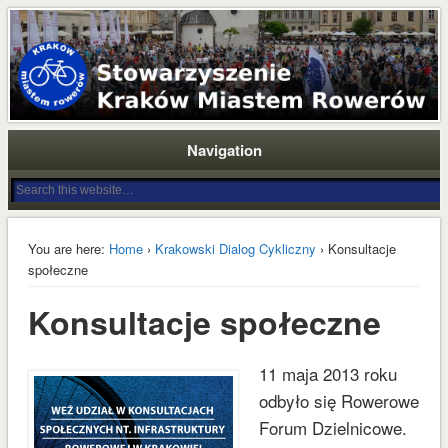
Stowarzyszenie Kraków Miastem Rowerów jest odpowiedzią społeczności
krakowskich rowerzystów na problemy komunikacyjne miasta, brak
Stowarzyszenie Kraków
zdecydowanych działań na rzecz budowania odpowiedniej infrastruktury oraz
promocji roweru. Nasza wizja Krakowa to zrównoważony i bezpieczny transport
Miastem Rowerów
oraz przestrzeń publiczna przyjazna dla mieszkańców, turystów i lokalnego
biznesu.
Navigation
You are here:
Home
›
Krakowski Dialog Cykliczny
› Konsultacje
społeczne
Konsultacje społeczne
11 maja 2013 roku
odbyło się Rowerowe
Forum Dzielnicowe.