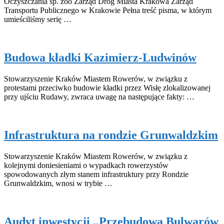
Oczyszczania sp. zoo Zarząd Dróg Miasta Krakowa Zarząd
Transportu Publicznego w Krakowie Pełna treść pisma, w którym
umieściliśmy serię …
Budowa kładki Kazimierz-Ludwinów
Stowarzyszenie Kraków Miastem Rowerów, w związku z
protestami przeciwko budowie kładki przez Wisłę zlokalizowanej
przy ujściu Rudawy, zwraca uwagę na następujące fakty: …
Infrastruktura na rondzie Grunwaldzkim
Stowarzyszenie Kraków Miastem Rowerów, w związku z
kolejnymi doniesieniami o wypadkach rowerzystów
spowodowanych złym stanem infrastruktury przy Rondzie
Grunwaldzkim, wnosi w trybie …
Audyt inwestycji „Przebudowa Bulwarów